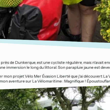
 près de Dunkerque, est une cycliste régulière, mais n'avait e
ne immersion le long du littoral. Son parapluie jaune est deven
er mon projet Vélo Mer Évasion Liberté que j'ai découvert La V
on aventure sur La Vélomaritime : Magnifique ! Époustouflant