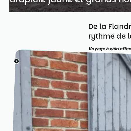
De la Fland
rythme de l
Voyage à vélo effec