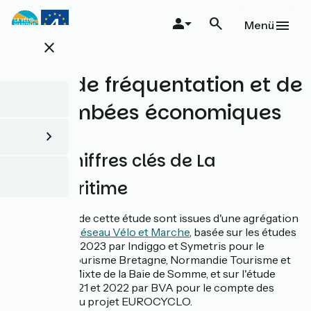
Direkt
zum
Menü
Inhalt
close
Étude de fréquentation et de
retombées économiques
📊 Les chiffres clés de La
Vélomaritime
Les données de cette étude sont issues d'une agrégation
réalisée par
Réseau Vélo et Marche
, basée sur les études
conduites en 2023 par Indiggo et Symetris pour le
compte de Tourisme Bretagne, Normandie Tourisme et
du Syndicat Mixte de la Baie de Somme, et sur l'étude
menée en 2021 et 2022 par BVA pour le compte des
partenaires du projet EUROCYCLO.