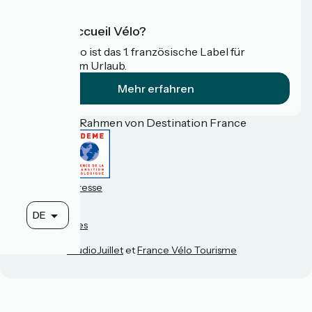
Was ist Accueil Vélo?
Accueil Vélo ist das 1. französische Label für
Radfahrer im Urlaub.
Mehr erfahren
Gefördert im Rahmen von Destination France
Espace pro / presse
FAQ
Plan du site
DE
Mentions légales
Kontakt
Réalisation :
StudioJuillet
et
France Vélo Tourisme