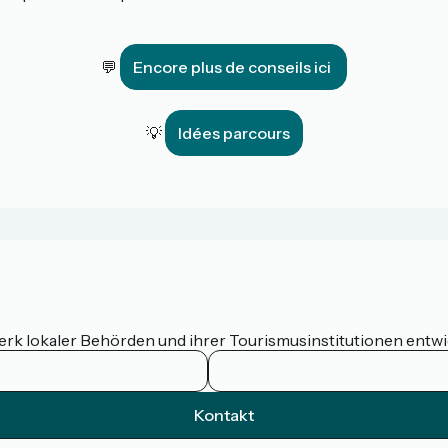
💬
Encore plus de conseils ici
💡
Idées parcours
werk lokaler Behörden und ihrer Tourismusinstitutionen entw
Kontakt