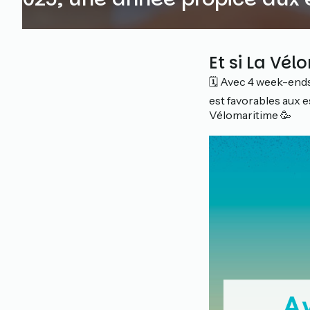
Et si La Vél
🗓️ Avec 4 week-end
est favorables aux es
Vélomaritime 🥳