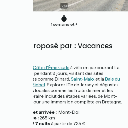
2
/
3
1 semaine et +
Séjour proposé par : Vacances
Vélo
Découvrez la
Côte d'Émeraude
à vélo en parcourant La
Vélomaritime pendant 8 jours, visitant des sites
emblématiques comme Dinard,
Saint-Malo
, et la
Baie du
Mont-Saint-Michel
. Explorez l’île de Jersey et dégustez
les spécialités locales comme les fruits de mer et les
crêpes. L’itinéraire inclut des étapes variées, de Mont-
Dol à Dinan, pour une immersion complète en Bretagne.
Départ et arrivée :
Mont-Dol
Distance :
265 km
8 jours / 7 nuits
à partir de 735 €