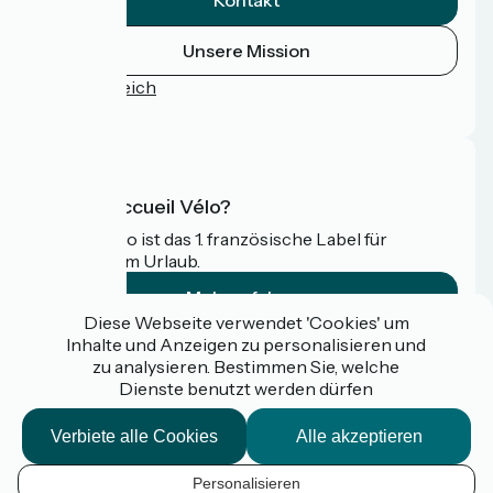
Kontakt
Unsere Mission
Pressebereich
FAQ
Was ist Accueil Vélo?
Accueil Vélo ist das 1. französische Label für
Radfahrer im Urlaub.
Mehr erfahren
Diese Webseite verwendet 'Cookies' um
Inhalte und Anzeigen zu personalisieren und
Gefördert im Rahmen von Destination France
zu analysieren. Bestimmen Sie, welche
Dienste benutzt werden dürfen
Verbiete alle Cookies
Alle akzeptieren
Espace pro / presse
FAQ
Personalisieren