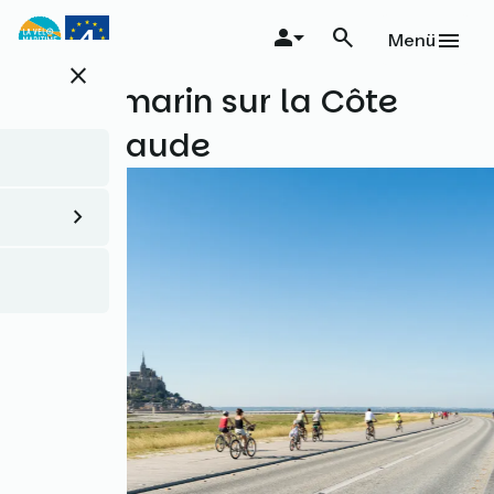
Direkt
zum
Menü
Inhalt
close
Un air marin sur la Côte
d'Émeraude