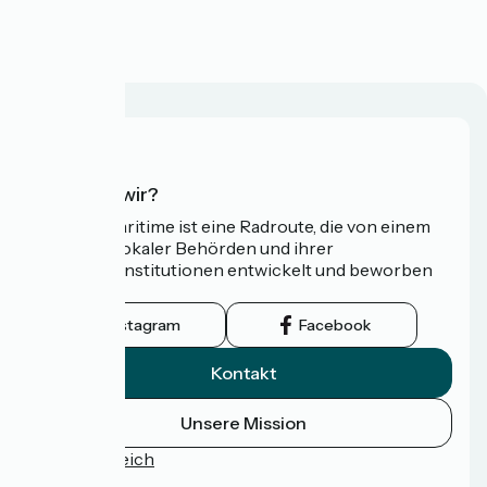
à partir de
700€
Wer sind wir?
Die Vélomaritime ist eine Radroute, die von einem
Netzwerk lokaler Behörden und ihrer
Tourismusinstitutionen entwickelt und beworben
wird.
Instagram
Facebook
Kontakt
Unsere Mission
Pressebereich
FAQ