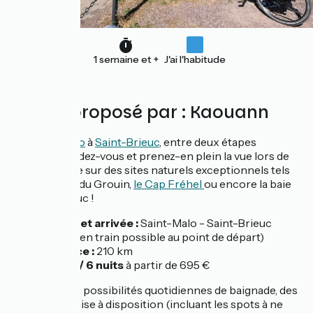
1 semaine et +
J'ai l'habitude
Séjour proposé par : Kaouann
De
Saint-Malo
à
Saint-Brieuc
, entre deux étapes
urbaines, évadez-vous et prenez-en plein la vue lors de
votre passage sur des sites naturels exceptionnels tels
que la pointe du Grouin,
le Cap Fréhel
ou encore la baie
de Saint Brieuc !
Départ et arrivée :
Saint-Malo - Saint-Brieuc
(retour en train possible au point de départ)
Distance :
210 km
7 jours / 6 nuits
à partir de 695 €
Les plus :
des possibilités quotidiennes de baignade, des
tracés GPX mise à disposition (incluant les spots à ne