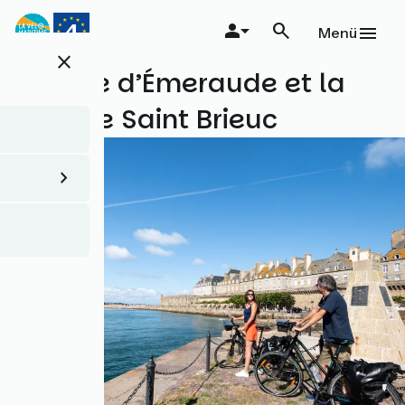
Direkt
zum
Menü
Inhalt
close
La côte d’Émeraude et la
baie de Saint Brieuc