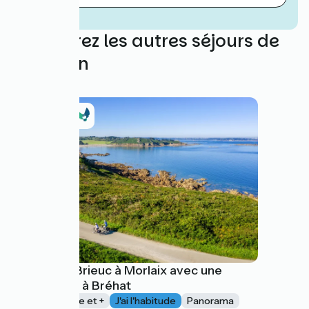
Découvrez les autres séjours de
Kaouann
De Saint-Brieuc à Morlaix avec une
escapade à Bréhat
1 semaine et +
J'ai l'habitude
Panorama