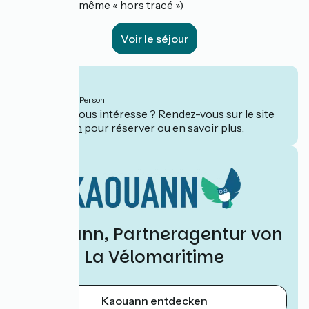
pas manquer même « hors tracé »)
Voir le séjour
Ab
695€
pro Person
Ce séjour vous intéresse ? Rendez-vous sur le site
de
Kaouann
pour réserver ou en savoir plus.
Kaouann, Partneragentur von
La Vélomaritime
Kaouann entdecken