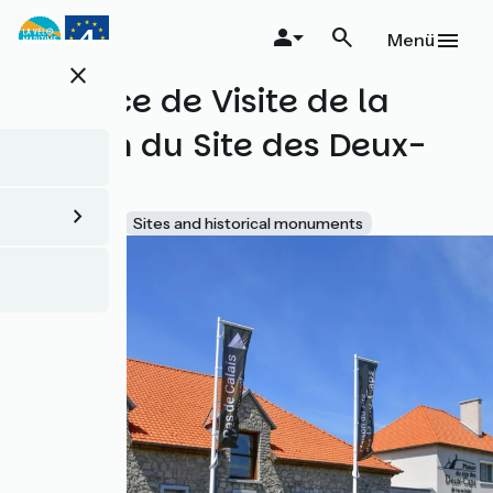
Direkt
zum
Menü
Inhalt
close
L'Espace de Visite de la
Maison du Site des Deux-
Caps
Accueil Vélo
Sites and historical monuments