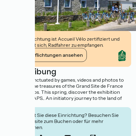
Diese Einrichtung ist Accueil Vélo zertifiziert und
verpflichtet sich, Radfahrer zu empfangen.
Ihre Verpflichtungen ansehen
Beschreibung
A journey punctuated by games, videos and photos to
discover all the treasures of the Grand Site de France
Les Deux-Caps. This spring, discover the exhibition
"ORNITHOCAPS... An initiatory journey to the land of
birds"
Interessiert Sie diese Einrichtung? Besuchen Sie
deren Website zum Buchen oder für mehr
Informationen.