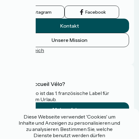
wird.
Instagram
Facebook
Kontakt
Unsere Mission
Pressebereich
FAQ
Was ist Accueil Vélo?
Accueil Vélo ist das 1. französische Label für
Radfahrer im Urlaub.
Mehr erfahren
Diese Webseite verwendet 'Cookies' um
Inhalte und Anzeigen zu personalisieren und
Gefördert im Rahmen von Destination France
zu analysieren. Bestimmen Sie, welche
Dienste benutzt werden dürfen