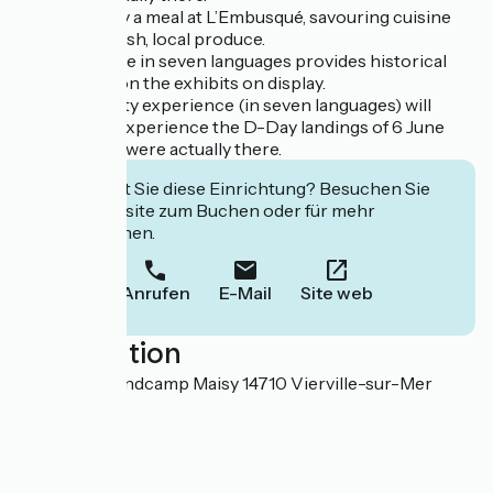
You can enjoy a meal at L’Embusqué, savouring cuisine
made with fresh, local produce.
An audio guide in seven languages provides historical
information on the exhibits on display.
A virtual reality experience (in seven languages) will
allow you to experience the D-Day landings of 6 June
1944 as if you were actually there.
Interessiert Sie diese Einrichtung? Besuchen Sie
deren Website zum Buchen oder für mehr
Informationen.
Anrufen
E-Mail
Site web
Localisation
Route de Grandcamp Maisy 14710 Vierville-sur-Mer