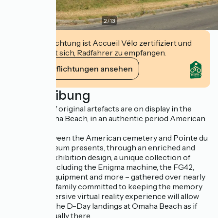
2
/
13
Diese Einrichtung ist Accueil Vélo zertifiziert und
verpflichtet sich, Radfahrer zu empfangen.
Ihre Verpflichtungen ansehen
Beschreibung
Thousands of original artefacts are on display in the
heart of Omaha Beach, in an authentic period American
building.
Situated between the American cemetery and Pointe du
Hoc, the museum presents, through an enriched and
reimagined exhibition design, a unique collection of
treasures – including the Enigma machine, the FG42,
Resistance equipment and more – gathered over nearly
50 years by a family committed to keeping the memory
alive. An immersive virtual reality experience will allow
you to relive the D-Day landings at Omaha Beach as if
you were actually there.