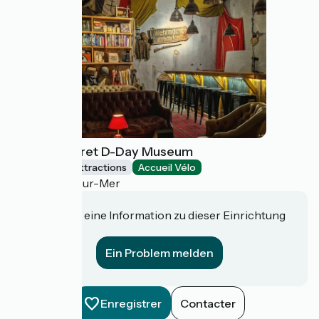
Omaha Secret D-Day Museum
Museums & attractions
Accueil Vélo
Vierville-sur-Mer
Haben Sie eine Information zu dieser Einrichtung
für uns?
Ein Problem melden
Enregistrer
Contacter