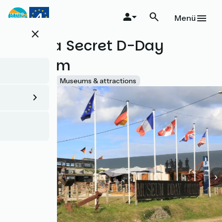
Direkt
zum
Menü
Inhalt
close
Omaha Secret D-Day
Museum
Accueil Vélo
Museums & attractions