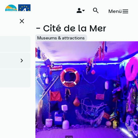
Direkt
zum
Menü
Inhalt
close
Estran - Cité de la Mer
Accueil Vélo
Museums & attractions