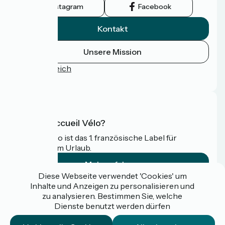
Instagram
Facebook
Kontakt
Unsere Mission
Pressebereich
FAQ
Was ist Accueil Vélo?
Accueil Vélo ist das 1. französische Label für
Radfahrer im Urlaub.
Mehr erfahren
Diese Webseite verwendet 'Cookies' um
Inhalte und Anzeigen zu personalisieren und
Gefördert im Rahmen von Destination France
zu analysieren. Bestimmen Sie, welche
Dienste benutzt werden dürfen