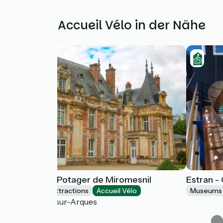
Weitere Accueil Vélo in der Nähe
Château et Potager de Miromesnil
Estran - 
Museums & attractions
Accueil Vélo
Museums 
Tourville-sur-Arques