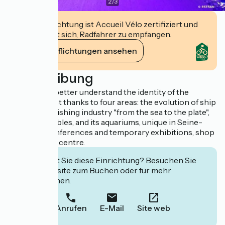
2
/
3
Diese Einrichtung ist Accueil Vélo zertifiziert und
verpflichtet sich, Radfahrer zu empfangen.
Ihre Verpflichtungen ansehen
Beschreibung
Visitors can better understand the identity of the
Channel coast thanks to four areas: the evolution of ship
building, the fishing industry "from the sea to the plate",
cliffs and pebbles, and its aquariums, unique in Seine-
Maritime. Conferences and temporary exhibitions, shop
and resource centre.
Interessiert Sie diese Einrichtung? Besuchen Sie
deren Website zum Buchen oder für mehr
Informationen.
Anrufen
E-Mail
Site web