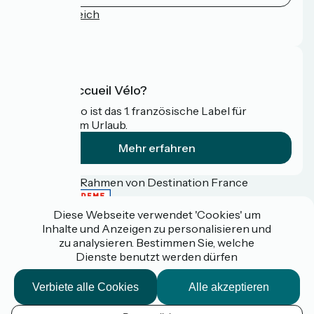
Pressebereich
FAQ
Was ist Accueil Vélo?
Accueil Vélo ist das 1. französische Label für
Radfahrer im Urlaub.
Mehr erfahren
Gefördert im Rahmen von Destination France
Diese Webseite verwendet 'Cookies' um
Inhalte und Anzeigen zu personalisieren und
zu analysieren. Bestimmen Sie, welche
Espace pro / presse
Dienste benutzt werden dürfen
FAQ
Plan du site
Mentions légales
Verbiete alle Cookies
Alle akzeptieren
Kontakt
Réalisation :
StudioJuillet
et
France Vélo Tourisme