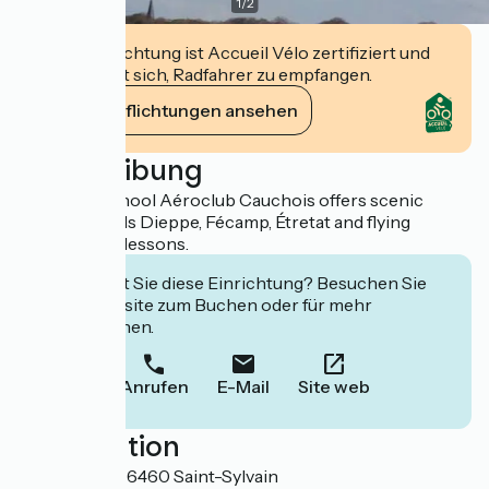
1
/
2
Diese Einrichtung ist Accueil Vélo zertifiziert und
verpflichtet sich, Radfahrer zu empfangen.
Ihre Verpflichtungen ansehen
Beschreibung
The flying school Aéroclub Cauchois offers scenic
flights towards Dieppe, Fécamp, Étretat and flying
introduction lessons.
Interessiert Sie diese Einrichtung? Besuchen Sie
deren Website zum Buchen oder für mehr
Informationen.
Anrufen
E-Mail
Site web
Localisation
Aérodrome 76460 Saint-Sylvain