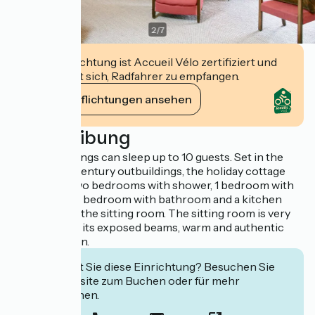
2
/
7
Diese Einrichtung ist Accueil Vélo zertifiziert und
verpflichtet sich, Radfahrer zu empfangen.
Ihre Verpflichtungen ansehen
Beschreibung
The outbuildings can sleep up to 10 guests. Set in the
former 16th century outbuildings, the holiday cottage
consists in two bedrooms with shower, 1 bedroom with
bath, 1 double bedroom with bathroom and a kitchen
opened onto the sitting room. The sitting room is very
pleasant with its exposed beams, warm and authentic
interior design.
Interessiert Sie diese Einrichtung? Besuchen Sie
deren Website zum Buchen oder für mehr
Informationen.