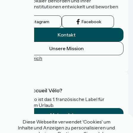
Netzwerk lokaler Behörden und ihrer
Tourismusinstitutionen entwickelt und beworben
wird.
Instagram
Facebook
Kontakt
Unsere Mission
Pressebereich
FAQ
Was ist Accueil Vélo?
Accueil Vélo ist das 1. französische Label für
Radfahrer im Urlaub.
Mehr erfahren
Diese Webseite verwendet 'Cookies' um
Inhalte und Anzeigen zu personalisieren und
Gefördert im Rahmen von Destination France