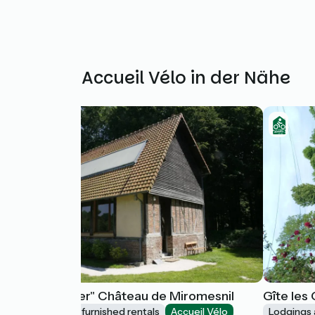
Weitere Accueil Vélo in der Nähe
Gîte "L'Atelier" Château de Miromesnil
Gîte les
Lodgings and furnished rentals
Accueil Vélo
Lodgings 