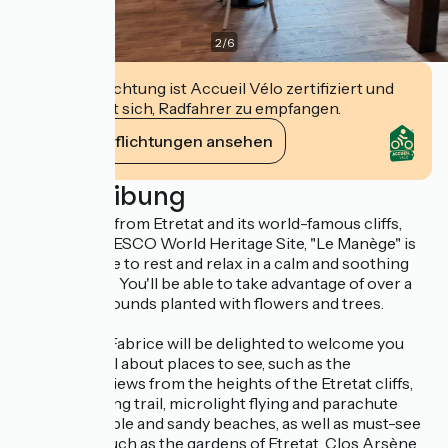
2
/
6
Diese Einrichtung ist Accueil Vélo zertifiziert und
verpflichtet sich, Radfahrer zu empfangen.
Ihre Verpflichtungen ansehen
Beschreibung
Located 5km from Etretat and its world-famous cliffs,
listed as a UNESCO World Heritage Site, "Le Manège" is
the ideal place to rest and relax in a calm and soothing
environment. You'll be able to take advantage of over a
hectare of grounds planted with flowers and trees.
Virginie and Fabrice will be delighted to welcome you
and tell you all about places to see, such as the
exceptional views from the heights of the Etretat cliffs,
the GR21 hiking trail, microlight flying and parachute
jumping, pebble and sandy beaches, as well as must-see
attractions such as the gardens of Etretat, Clos Arsène