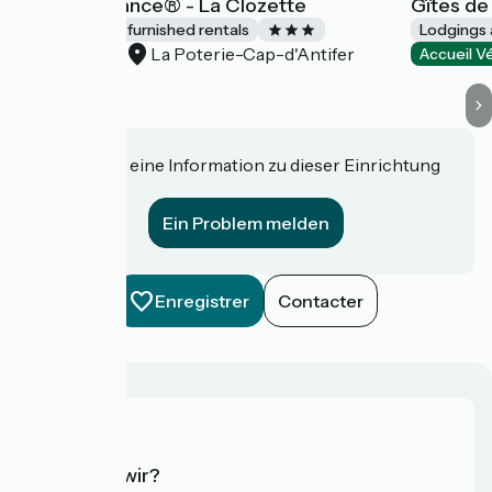
Gîtes de France® - La Clozette
Gîtes de
Lodgings and furnished rentals
Lodgings 
La Poterie-Cap-d'Antifer
Accueil Vélo
Accueil V
Haben Sie eine Information zu dieser Einrichtung
für uns?
Ein Problem melden
Enregistrer
Contacter
Wer sind wir?