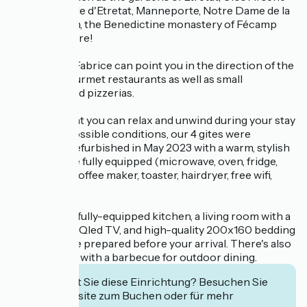
LUPIN, Aiguille d'Etretat, Manneporte, Notre Dame de la
Garde church, the Benedictine monastery of Fécamp
and much more!
Virginie and Fabrice can point you in the direction of the
best local gourmet restaurants as well as small
brasseries and pizzerias.
To ensure that you can relax and unwind during your stay
in the best possible conditions, our 4 gites were
completely refurbished in May 2023 with a warm, stylish
decor and are fully equipped (microwave, oven, fridge,
dishwasher, coffee maker, toaster, hairdryer, free wifi,
etc.).
You'll enjoy a fully-equipped kitchen, a living room with a
large-screen Qled TV, and high-quality 200x160 bedding
that we'll have prepared before your arrival. There's also
a garden area with a barbecue for outdoor dining.
Interessiert Sie diese Einrichtung? Besuchen Sie
deren Website zum Buchen oder für mehr