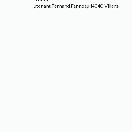
29 Rue du Lieutenant Fernand Fanneau 14640 Villers-
sur-Mer