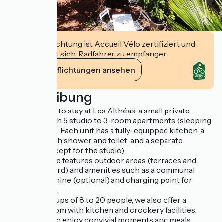
Diese Einrichtung ist Accueil Vélo zertifiziert und
verpflichtet sich, Radfahrer zu empfangen.
Ihre Verpflichtungen ansehen
Beschreibung
We invite you to stay at Les Althéas, a small private
residence with 5 studio to 3-room apartments (sleeping
2 to 6 people). Each unit has a fully-equipped kitchen, a
bathroom with shower and toilet, and a separate
bedroom (except for the studio).
The residence features outdoor areas (terraces and
inner courtyard) and amenities such as a communal
washing machine (optional) and charging point for
electric bikes.
For small groups of 8 to 20 people, we also offer a
reception room with kitchen and crockery facilities,
where you can enjoy convivial moments and meals