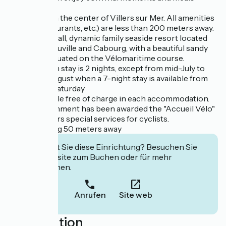
together.
It is located in the center of Villers sur Mer. All amenities
(shops, restaurants, etc.) are less than 200 meters away.
Villers is a small, dynamic family seaside resort located
between Deauville and Cabourg, with a beautiful sandy
beach and situated on the Vélomaritime course.
The minimum stay is 2 nights, except from mid-July to
the end of August when a 7-night stay is available from
Saturday to Saturday
Wifi is available free of charge in each accommodation.
This establishment has been awarded the "Accueil Vélo"
label and offers special services for cyclists.
Public parking 50 meters away
Interessiert Sie diese Einrichtung? Besuchen Sie
deren Website zum Buchen oder für mehr
Informationen.
Anrufen
Site web
Localisation