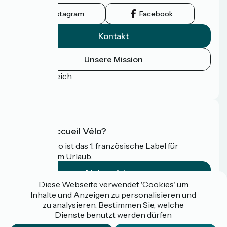
Instagram
Facebook
Kontakt
Unsere Mission
Pressebereich
FAQ
Was ist Accueil Vélo?
Accueil Vélo ist das 1. französische Label für
Radfahrer im Urlaub.
Mehr erfahren
Diese Webseite verwendet 'Cookies' um
Inhalte und Anzeigen zu personalisieren und
Gefördert im Rahmen von Destination France
zu analysieren. Bestimmen Sie, welche
Dienste benutzt werden dürfen