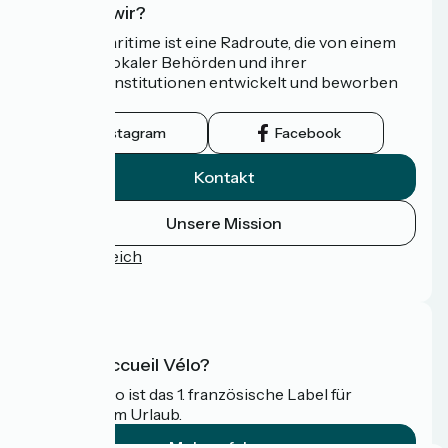
Wer sind wir?
Die Vélomaritime ist eine Radroute, die von einem
Netzwerk lokaler Behörden und ihrer
Tourismusinstitutionen entwickelt und beworben
wird.
Instagram
Facebook
Kontakt
Unsere Mission
Pressebereich
FAQ
Was ist Accueil Vélo?
Accueil Vélo ist das 1. französische Label für
Radfahrer im Urlaub.
Mehr erfahren