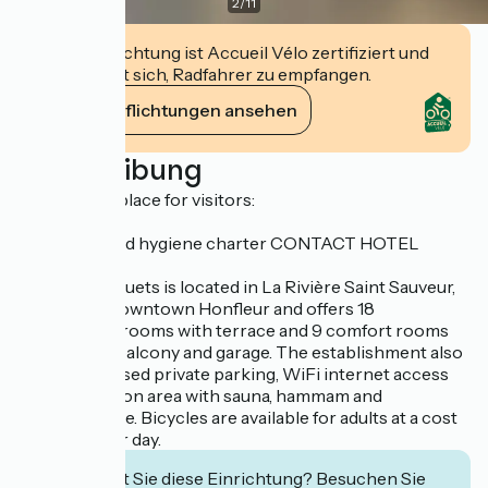
2
/
11
Diese Einrichtung ist Accueil Vélo zertifiziert und
verpflichtet sich, Radfahrer zu empfangen.
Ihre Verpflichtungen ansehen
Beschreibung
Measures in place for visitors:
Reception and hygiene charter CONTACT HOTEL
Motel Les Bleuets is located in La Rivière Saint Sauveur,
1.5 km from downtown Honfleur and offers 18
comfortable rooms with terrace and 9 comfort rooms
with private balcony and garage. The establishment also
has a free closed private parking, WiFi internet access
and a relaxation area with sauna, hammam and
hydromassage. Bicycles are available for adults at a cost
of 5 euros per day.
Interessiert Sie diese Einrichtung? Besuchen Sie