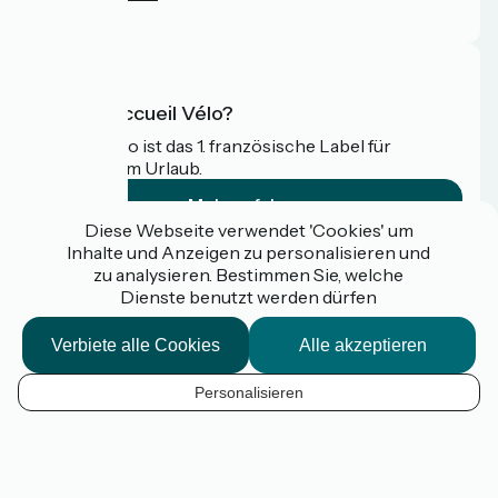
FAQ
Was ist Accueil Vélo?
Accueil Vélo ist das 1. französische Label für
Radfahrer im Urlaub.
Mehr erfahren
Diese Webseite verwendet 'Cookies' um
Inhalte und Anzeigen zu personalisieren und
Gefördert im Rahmen von Destination France
zu analysieren. Bestimmen Sie, welche
Dienste benutzt werden dürfen
Verbiete alle Cookies
Alle akzeptieren
Espace pro / presse
FAQ
Personalisieren
Plan du site
DE
Mentions légales
Kontakt
Kartenoptionen
Réalisation :
StudioJuillet
et
France Vélo Tourisme
Standard-Kartenhintergrund