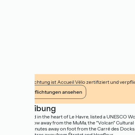
Diese Einrichtung ist Accueil Vélo zertifiziert und verpfl
Ihre Verpflichtungen ansehen
Beschreibung
Ideally located in the heart of Le Havre, listed a UNESCO Wo
A stone's throw away from the MuMa, the "Volcan" Cultural 
Located 15 minutes away on foot from the Carré des Docks, 
Thirty kilometres away from Étretat and Honfleur.