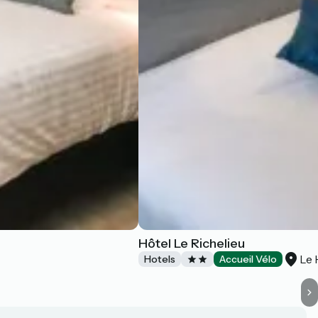
Hôtel Le Richelieu
Le 
Hotels
Accueil Vélo