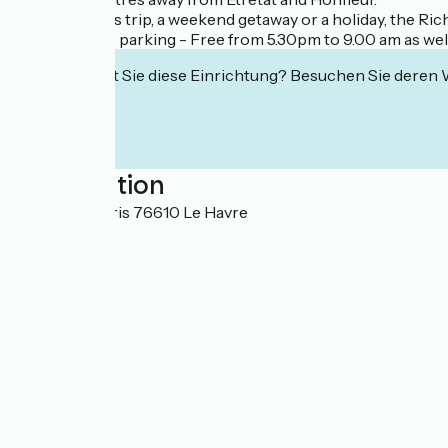
For a business trip, a weekend getaway or a holiday, the Ri
Easy roadside parking - Free from 5.30pm to 9.00 am as wel
Interessiert Sie diese Einrichtung? Besuchen Sie deren
Localisation
132 rue de Paris 76610 Le Havre