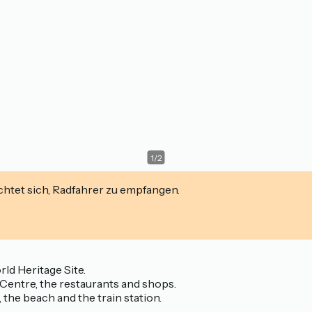
1
/
2
ichtet sich, Radfahrer zu empfangen.
rld Heritage Site.
Centre, the restaurants and shops.
the beach and the train station.