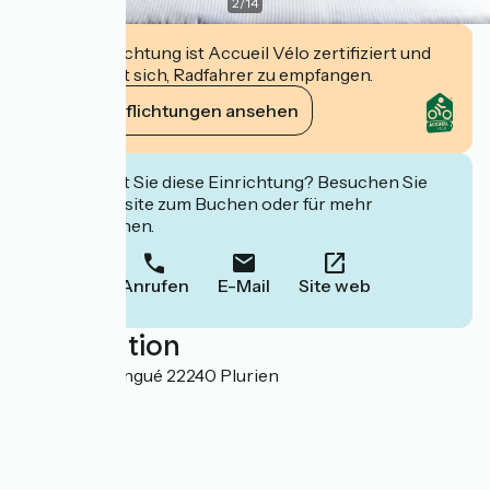
2
/
14
Diese Einrichtung ist Accueil Vélo zertifiziert und
verpflichtet sich, Radfahrer zu empfangen.
Ihre Verpflichtungen ansehen
Interessiert Sie diese Einrichtung? Besuchen Sie
deren Website zum Buchen oder für mehr
Informationen.
Anrufen
E-Mail
Site web
Localisation
10 rue Montangué 22240 Plurien