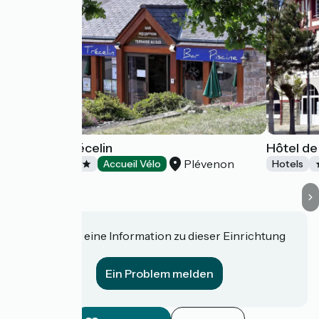
Hôtel Le Trécelin
Hôtel de
Plévenon
Hotels
Accueil Vélo
Hotels
Haben Sie eine Information zu dieser Einrichtung
für uns?
Ein Problem melden