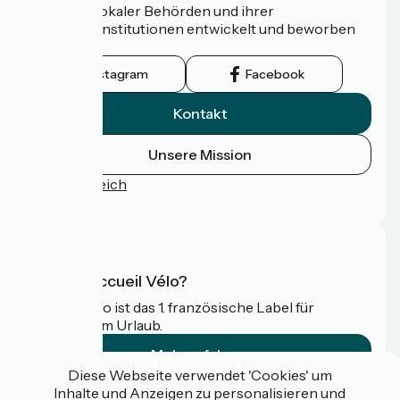
Netzwerk lokaler Behörden und ihrer
Tourismusinstitutionen entwickelt und beworben
wird.
Instagram
Facebook
Kontakt
Unsere Mission
Pressebereich
FAQ
Was ist Accueil Vélo?
Accueil Vélo ist das 1. französische Label für
Radfahrer im Urlaub.
Mehr erfahren
Diese Webseite verwendet 'Cookies' um
Inhalte und Anzeigen zu personalisieren und
Gefördert im Rahmen von Destination France