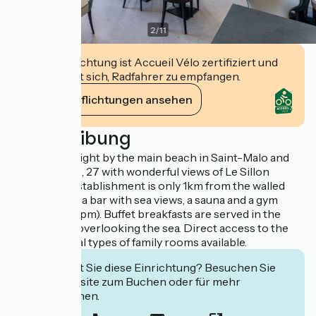
2
/
11
Diese Einrichtung ist Accueil Vélo zertifiziert und
verpflichtet sich, Radfahrer zu empfangen.
Ihre Verpflichtungen ansehen
Beschreibung
The hotel is right by the main beach in Saint-Malo and
has 56 rooms, 27 with wonderful views of Le Sillon
beach. The establishment is only 1km from the walled
town and has a bar with sea views, a sauna and a gym
(open 4pm-9pm). Buffet breakfasts are served in the
dining room overlooking the sea. Direct access to the
beach. Several types of family rooms available.
Interessiert Sie diese Einrichtung? Besuchen Sie
deren Website zum Buchen oder für mehr
Informationen.