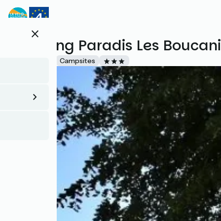
Direkt
zum
Inhalt
close
Camping Paradis Les Boucani
Accueil Vélo
Campsites