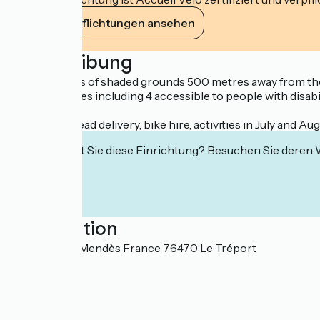
Ihre Verpflichtungen ansehen
Beschreibung
Set in 15 acres of shaded grounds 500 metres away from th
catering lodges including 4 accessible to people with disabil
Brasserie, bread delivery, bike hire, activities in July and Aug
Interessiert Sie diese Einrichtung? Besuchen Sie deren
Localisation
4 Rue Pierre Mendès France 76470 Le Tréport