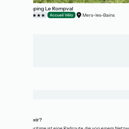
Flower Camping Le Rompval
Mers-les-Bains
Campsites
Accueil Vélo
Wer sind wir?
Die Vélomaritime ist eine Radroute, die von einem Netz