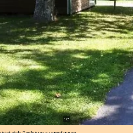
1
/
7
ichtet sich, Radfahrer zu empfangen.