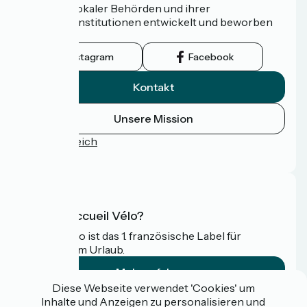
Netzwerk lokaler Behörden und ihrer
Tourismusinstitutionen entwickelt und beworben
wird.
Instagram
Facebook
Kontakt
Unsere Mission
Pressebereich
FAQ
Was ist Accueil Vélo?
Accueil Vélo ist das 1. französische Label für
Radfahrer im Urlaub.
Mehr erfahren
Diese Webseite verwendet 'Cookies' um
Inhalte und Anzeigen zu personalisieren und
Gefördert im Rahmen von Destination France