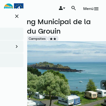
Direkt
zum
Menü
Inhalt
close
Camping Municipal de la
Pointe du Grouin
Accueil Vélo
Campsites