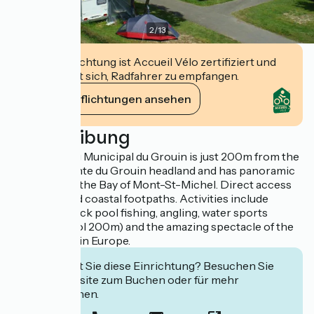
2
/
13
Diese Einrichtung ist Accueil Vélo zertifiziert und
verpflichtet sich, Radfahrer zu empfangen.
Ihre Verpflichtungen ansehen
Beschreibung
The Camping Municipal du Grouin is just 200m from the
beautiful Pointe du Grouin headland and has panoramic
views across the Bay of Mont-St-Michel. Direct access
to the sea and coastal footpaths. Activities include
swimming, rock pool fishing, angling, water sports
(sailing school 200m) and the amazing spectacle of the
biggest tides in Europe.
Interessiert Sie diese Einrichtung? Besuchen Sie
deren Website zum Buchen oder für mehr
Informationen.