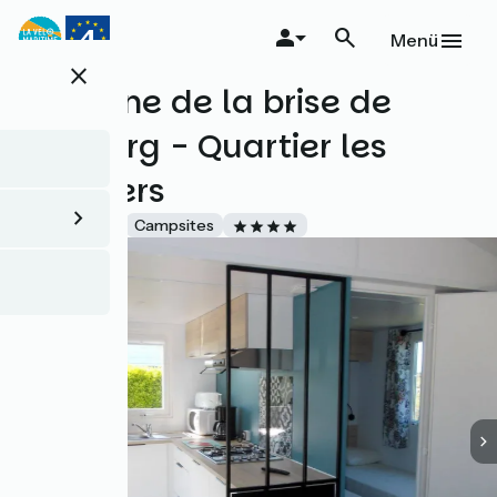
Direkt
zum
Menü
Inhalt
close
Domaine de la brise de
Cabourg - Quartier les
Peupliers
Accueil Vélo
Campsites