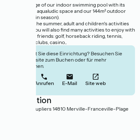
Take advantage of our indoor swimming pool with its
105m² balneo aqualudic space and our 144m² outdoor
heated pool (in season).
Throughout the summer, adult and children's activities
are offered. You will also find many activities to enjoy with
your family or friends: golf, horseback riding, tennis,
water sports clubs, casino...
Interessiert Sie diese Einrichtung? Besuchen Sie
deren Website zum Buchen oder für mehr
Informationen.
Anrufen
E-Mail
Site web
Localisation
2 allée des Peupliers 14810 Merville-Franceville-Plage