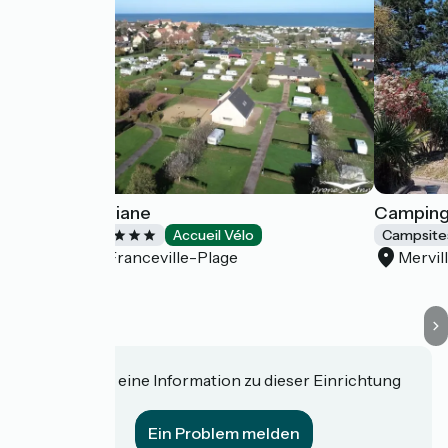
Camping Ariane
Camping 
Campsites
Accueil Vélo
Campsite
Merville-Franceville-Plage
Mervil
Haben Sie eine Information zu dieser Einrichtung
für uns?
Ein Problem melden