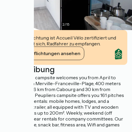
2
/
15
Diese Einrichtung ist Accueil Vélo zertifiziert und
verpflichtet sich, Radfahrer zu empfangen.
Ihre Verpflichtungen ansehen
Beschreibung
Les Peupliers campsite welcomes you from April to
September in Merville-Franceville-Plage, 400 meters
from the sea, 6 km from Cabourg and 30 km from
Deauville. Les Peupliers campsite offers you 161 pitches
including 54 rentals: mobile homes, lodges, and a
comfortable trailer, all equipped with TV and wooden
terraces. Plots up to 200m². Weekly, weekend (off
season) or linear rentals for company committees. Our
services: store, snack bar, fitness area, Wifi and games
room.