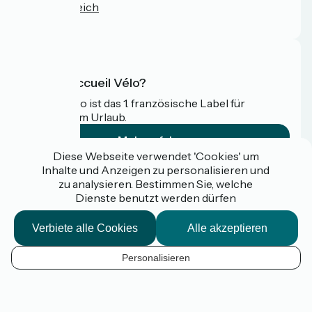
Pressebereich
FAQ
Was ist Accueil Vélo?
Accueil Vélo ist das 1. französische Label für
Radfahrer im Urlaub.
Mehr erfahren
Diese Webseite verwendet 'Cookies' um
Inhalte und Anzeigen zu personalisieren und
Gefördert im Rahmen von Destination France
zu analysieren. Bestimmen Sie, welche
Dienste benutzt werden dürfen
Verbiete alle Cookies
Alle akzeptieren
Espace pro / presse
FAQ
Personalisieren
Plan du site
DE
Mentions légales
Kontakt
Kartenoptionen
Réalisation :
StudioJuillet
et
France Vélo Tourisme