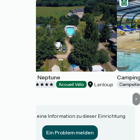
Camping Le Neptune
Camping
Lanloup
Campsites
Accueil Vélo
Campsite
Haben Sie eine Information zu dieser Einrichtung
für uns?
Ein Problem melden