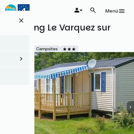
Direkt
zum
Menü
Inhalt
close
Camping Le Varquez sur
Mer
Accueil Vélo
Campsites