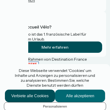
Pressebereich
FAQ
Was ist Accueil Vélo?
Accueil Vélo ist das 1. französische Label für
Radfahrer im Urlaub.
Mehr erfahren
Gefördert im Rahmen von Destination France
Diese Webseite verwendet 'Cookies' um
Inhalte und Anzeigen zu personalisieren und
zu analysieren. Bestimmen Sie, welche
Espace pro / presse
Dienste benutzt werden dürfen
FAQ
Plan du site
Mentions légales
Verbiete alle Cookies
Alle akzeptieren
Kontakt
Réalisation :
StudioJuillet
et
France Vélo Tourisme
Personalisieren
DE