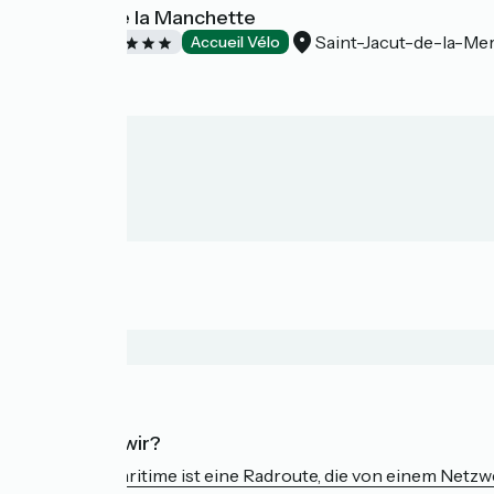
Camping de la Manchette
Saint-Jacut-de-la-Me
Campsites
Accueil Vélo
Wer sind wir?
Die Vélomaritime ist eine Radroute, die von einem Netz