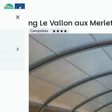
Direkt
zum
Inhalt
close
Camping Le Vallon aux Merle
Accueil Vélo
Campsites