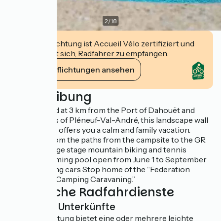
2
/
18
Diese Einrichtung ist Accueil Vélo zertifiziert und
verpflichtet sich, Radfahrer zu empfangen.
Ihre Verpflichtungen ansehen
Beschreibung
Ideally located at 3 km from the Port of Dahouët and
large beaches of Pléneuf-Val-André, this landscape wall
bars camping offers you a calm and family vacation.
Departure from the paths from the campsite to the GR
34 hiking. Large stage mountain biking and tennis
nearby. swimming pool open from June 1 to September
15. For camping cars Stop home of the “Federation
Française de Camping Caravaning.”
Zusätzliche Radfahrdienste
Leichte Unterkünfte
Diese Einrichtung bietet eine oder mehrere leichte