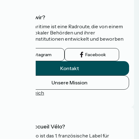
Wer sind wir?
Die Vélomaritime ist eine Radroute, die von einem
Netzwerk lokaler Behörden und ihrer
Tourismusinstitutionen entwickelt und beworben
wird.
Instagram
Facebook
Kontakt
Unsere Mission
Pressebereich
FAQ
Was ist Accueil Vélo?
Accueil Vélo ist das 1. französische Label für