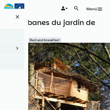
Direkt
zum
Menü
Inhalt
close
Les Cabanes du jardin de
Pierre
Accueil Vélo
Bed and breakfast