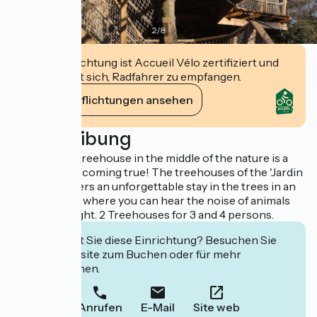
2
/
8
Diese Einrichtung ist Accueil Vélo zertifiziert und
verpflichtet sich, Radfahrer zu empfangen.
Ihre Verpflichtungen ansehen
Beschreibung
To sleep in a treehouse in the middle of the nature is a
child's dream coming true! The treehouses of the 'Jardin
de Pierre' offers an unforgettable stay in the trees in an
amazing park where you can hear the noise of animals
during the night. 2 Treehouses for 3 and 4 persons.
Interessiert Sie diese Einrichtung? Besuchen Sie
deren Website zum Buchen oder für mehr
Informationen.
Anrufen
E-Mail
Site web