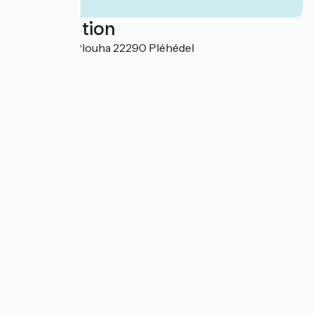
Localisation
181 route de Plouha 22290 Pléhédel