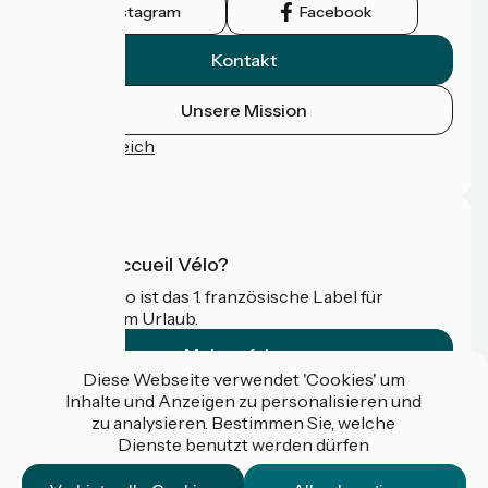
Instagram
Facebook
Kontakt
Unsere Mission
Pressebereich
FAQ
Was ist Accueil Vélo?
Accueil Vélo ist das 1. französische Label für
Radfahrer im Urlaub.
Mehr erfahren
Diese Webseite verwendet 'Cookies' um
Inhalte und Anzeigen zu personalisieren und
Gefördert im Rahmen von Destination France
zu analysieren. Bestimmen Sie, welche
Dienste benutzt werden dürfen