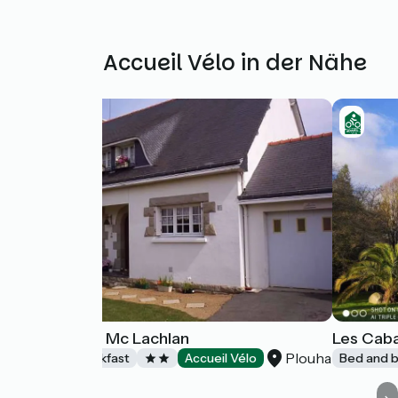
Weitere Accueil Vélo in der Nähe
Bill et Helen Mc Lachlan
Les Caba
Plouha
Bed and breakfast
Accueil Vélo
Bed and b