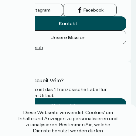
wird.
Instagram
Facebook
Kontakt
Unsere Mission
Pressebereich
FAQ
Was ist Accueil Vélo?
Accueil Vélo ist das 1. französische Label für
Radfahrer im Urlaub.
Mehr erfahren
Diese Webseite verwendet 'Cookies' um
Inhalte und Anzeigen zu personalisieren und
Gefördert im Rahmen von Destination France
zu analysieren. Bestimmen Sie, welche
Dienste benutzt werden dürfen