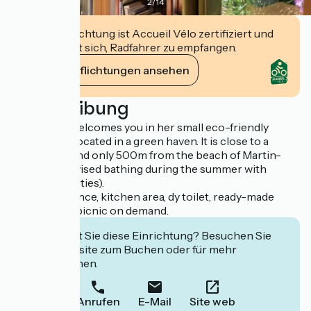
2
/
14
Diese Einrichtung ist Accueil Vélo zertifiziert und
verpflichtet sich, Radfahrer zu empfangen.
Ihre Verpflichtungen ansehen
Beschreibung
Marie-José welcomes you in her small eco-friendly
guesthouse located in a green haven. It is close to a
hiking path and only 500m from the beach of Martin-
plage (supervised bathing during the summer with
nautical activities).
Private entrance, kitchen area, dy toilet, ready-made
lunchbox or picnic on demand.
Interessiert Sie diese Einrichtung? Besuchen Sie
deren Website zum Buchen oder für mehr
Informationen.
Anrufen
E-Mail
Site web