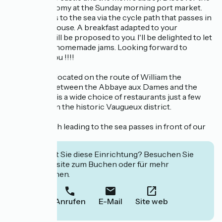
local gastronomy at the Sunday morning port market.
Direct access to the sea via the cycle path that passes in
front of our house. A breakfast adapted to your
greediness will be proposed to you. I'll be delighted to let
you taste my homemade jams. Looking forward to
welcoming you !!!!
Our house is located on the route of William the
Conqueror, between the Abbaye aux Dames and the
castle. There is a wide choice of restaurants just a few
blocks away in the historic Vaugueux district.
The cycle path leading to the sea passes in front of our
house.
Interessiert Sie diese Einrichtung? Besuchen Sie
deren Website zum Buchen oder für mehr
Informationen.
Anrufen
E-Mail
Site web