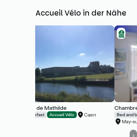
Weitere Accueil Vélo in der Nähe
La chambre de Mathilde
Chambre 
Caen
Bed and breakfast
Accueil Vélo
Bed and b
May-s