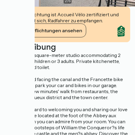
2
/
6
Diese Einrichtung ist Accueil Vélo zertifiziert und
verpflichtet sich, Radfahrer zu empfangen.
Ihre Verpflichtungen ansehen
Beschreibung
Spacious 50-square-meter studio accommodating 2
adults and 2 children or 3 adults. Private kitchenette,
bathroom and toilet.
Ideally located facing the canal and the Francette bike
path. You can park your car and bikes in our garage.
We're just a few minutes' walk from restaurants, the
historic Vaugueux district and the town center.
We look forward to welcoming you and sharing our love
of Caen. We're located at the foot of the Abbey aux
Dames, which you can admire from your room. You can
follow in the footsteps of William the Conqueror?s life
by visiting the castle and the men?s abbey. Discover the