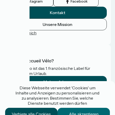
Instagram
Facebook
Kontakt
Unsere Mission
Pressebereich
FAQ
Was ist Accueil Vélo?
Accueil Vélo ist das 1. französische Label für
Radfahrer im Urlaub.
Mehr erfahren
Diese Webseite verwendet 'Cookies' um
Inhalte und Anzeigen zu personalisieren und
Gefördert im Rahmen von Destination France
zu analysieren. Bestimmen Sie, welche
Dienste benutzt werden dürfen
Verbiete alle Cookies
Alle akzeptieren