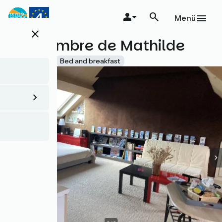
Direkt
zum
Menü
Inhalt
close
La chambre de Mathilde
Accueil Vélo
Bed and breakfast