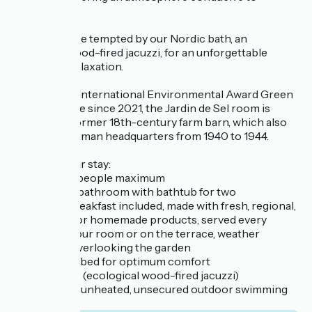
relaxation.
Let yourself be tempted by our Nordic bath, an
ecological wood-fired jacuzzi, for an unforgettable
moment of relaxation.
Awarded the International Environmental Award Green
Key/Clef Verte since 2021, the Jardin de Sel room is
located in a former 18th-century farm barn, which also
served as German headquarters from 1940 to 1944.
Details of your stay:
- Capacity: 2 people maximum
- Open-plan bathroom with bathtub for two
- Gourmet breakfast included, made with fresh, regional,
organic and/or homemade products, served every
morning in your room or on the terrace, weather
permitting, overlooking the garden
- Queen-size bed for optimum comfort
- Nordic bath (ecological wood-fired jacuzzi)
- Uncovered, unheated, unsecured outdoor swimming
pool