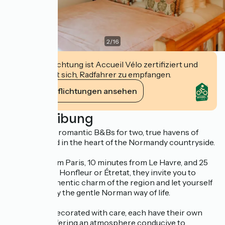
2
/
16
Diese Einrichtung ist Accueil Vélo zertifiziert und
verpflichtet sich, Radfahrer zu empfangen.
Ihre Verpflichtungen ansehen
Beschreibung
Discover our romantic B&Bs for two, true havens of
peace nestled in the heart of the Normandy countryside.
Just 2h30 from Paris, 10 minutes from Le Havre, and 25
minutes from Honfleur or Étretat, they invite you to
savor the authentic charm of the region and let yourself
be seduced by the gentle Norman way of life.
Our rooms, decorated with care, each have their own
bathroom, offering an atmosphere conducive to