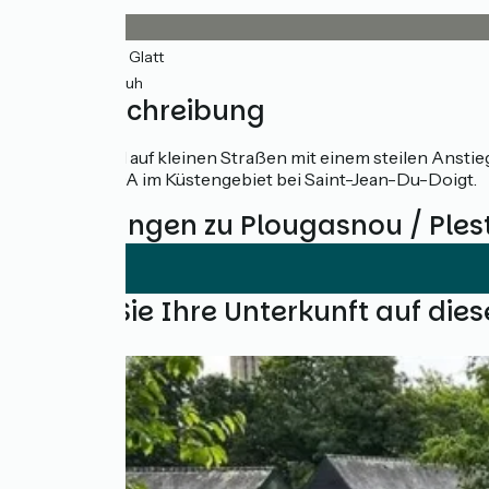
19km
(93%) Glatt
1km
(7%) Rauh
Wegbeschreibung
Überwiegend auf kleinen Straßen mit einem steilen Ansti
auf der RD 79A im Küstengebiet bei Saint-Jean-Du-Doigt.
Bewertungen zu Plougasnou / Ples
Finden Sie Ihre Unterkunft auf die