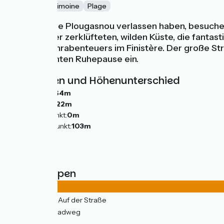
Nature
Patrimoine
Plage
Nachdem Sie Plougasnou verlassen haben, besuchen 
entlang einer zerklüfteten, wilden Küste, die fanta
Ihres Radfahrabenteuers im Finistère. Der große St
wohlverdienten Ruhepause ein.
Steigungen und Höhenunterschied
Anstiege:
164m
Abstiege:
222m
Tiefster Punkt:
0m
Höchster Punkt:
103m
Straßentypen
17km
(87%) Auf der Straße
3km
(13%) Radweg
Belag