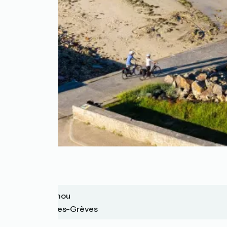
Plougasnou
Plestin-les-Grèves