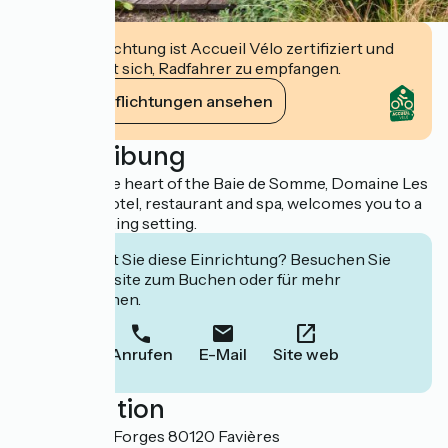
Diese Einrichtung ist Accueil Vélo zertifiziert und
verpflichtet sich, Radfahrer zu empfangen.
Ihre Verpflichtungen ansehen
Beschreibung
Located in the heart of the Baie de Somme, Domaine Les
Saules, a 3* hotel, restaurant and spa, welcomes you to a
verdant, relaxing setting.
Interessiert Sie diese Einrichtung? Besuchen Sie
deren Website zum Buchen oder für mehr
Informationen.
Anrufen
E-Mail
Site web
Localisation
1075, rue des Forges 80120 Favières