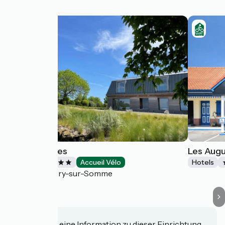
Les Corderies
Les Augu
Hotels
Accueil Vélo
Hotels
Saint-Valery-sur-Somme
Haben Sie eine Information zu dieser Einrichtung