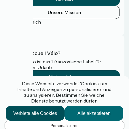
Unsere Mission
Pressebereich
FAQ
Was ist Accueil Vélo?
Accueil Vélo ist das 1. französische Label für
Radfahrer im Urlaub.
Mehr erfahren
Diese Webseite verwendet 'Cookies' um
Inhalte und Anzeigen zu personalisieren und
Gefördert im Rahmen von Destination France
zu analysieren. Bestimmen Sie, welche
Dienste benutzt werden dürfen
Verbiete alle Cookies
Alle akzeptieren
Espace pro / presse
FAQ
Personalisieren
Plan du site