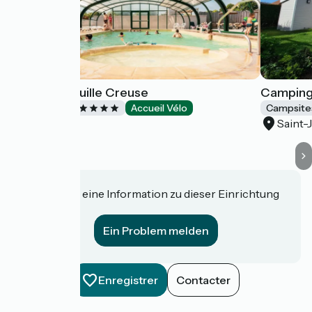
Sunêlia l'Aiguille Creuse
Camping 
Campsites
Accueil Vélo
Campsite
Les Loges
Saint-
Haben Sie eine Information zu dieser Einrichtung
für uns?
Ein Problem melden
Enregistrer
Contacter