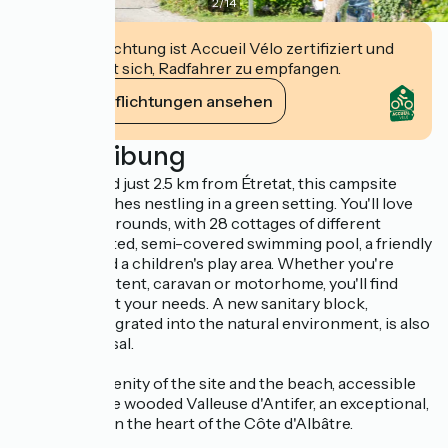
2
/
14
Diese Einrichtung ist Accueil Vélo zertifiziert und
verpflichtet sich, Radfahrer zu empfangen.
Ihre Verpflichtungen ansehen
Beschreibung
Ideally located just 2.5 km from Étretat, this campsite
offers 97 pitches nestling in a green setting. You'll love
the wooded grounds, with 28 cottages of different
ranges, a heated, semi-covered swimming pool, a friendly
snack bar and a children's play area. Whether you're
travelling in a tent, caravan or motorhome, you'll find
pitches to suit your needs. A new sanitary block,
perfectly integrated into the natural environment, is also
at your disposal.
Enjoy the serenity of the site and the beach, accessible
on foot via the wooded Valleuse d'Antifer, an exceptional,
unspoilt site in the heart of the Côte d'Albâtre.